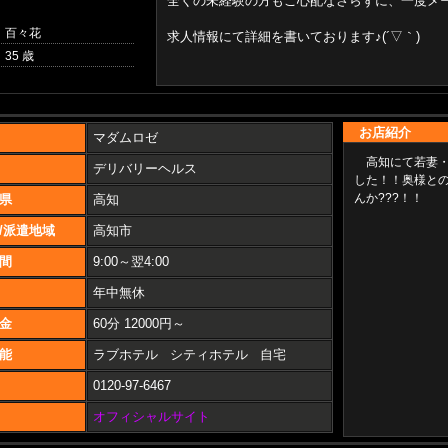
全くの未経験の方もご心配なさらずに、一度メ
： 百々花
求人情報にて詳細を書いております♪(´▽｀)
 35 歳
お店紹介
マダムロゼ
高知にて若妻
デリバリーヘルス
した！！奥様と
んか???！！
県
高知
/派遣地域
高知市
間
9:00～翌4:00
年中無休
金
60分 12000円～
能
ラブホテル シティホテル 自宅
0120-97-6467
オフィシャルサイト