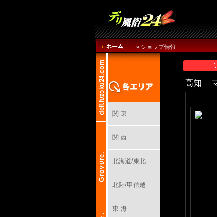
» ショップ情報
高知 
関 東
関 西
北海道/東北
北陸/甲信越
東 海