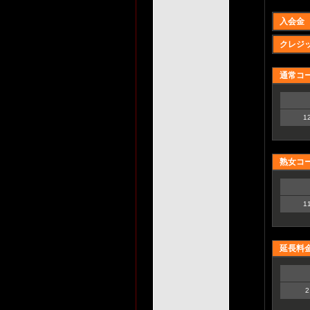
入会金
クレジ
通常コ
1
熟女コ
1
延長料
2