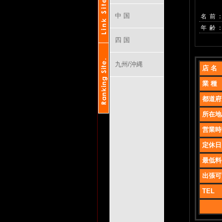
中 国
名 前 
年 齢 ：
四 国
九州/沖縄
店 名
業 種
都道府
所在地
営業時
定休日
最低料
出張可
TEL