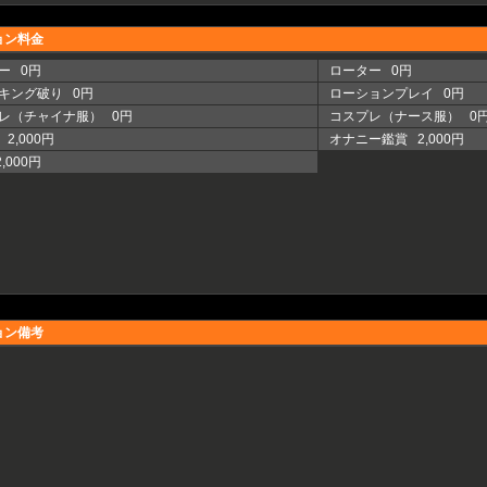
ョン料金
ー 0円
ローター 0円
キング破り 0円
ローションプレイ 0円
レ（チャイナ服） 0円
コスプレ（ナース服） 0
2,000円
オナニー鑑賞 2,000円
,000円
ョン備考